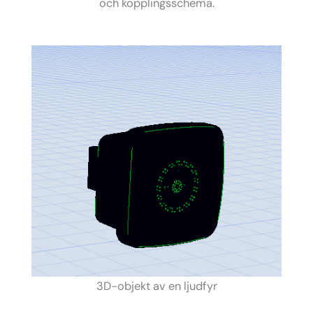
och kopplingsschema.
3D-objekt av en ljudfyr