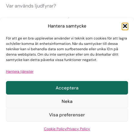
Var används ljudfyrar?
Ljudfyrar kan installeras i många olika miljöer, till
Hantera samtycke
exempel:
För att ge en bra upplevelse använder vi teknik som cookies för att lagra
Trafikljus och övergångsställen
och/eller komma åt enhetsinformation. När du samtycker till dessa
tekniker kan vi behandla data som surfbeteende eller unika ID:n på
Offentliga byggnader och servicecenter
denna webbplats. Om du inte samtycker eller om du återkallar ditt
Längs gångvägar och korridorer
samtycke kan detta påverka vissa funktioner negativt.
Bredvid taktila kartor eller vägledningspunkter
Hantera tjänster
Överallt där tillgänglig vägledning behövs
Acceptera
Är ljudfyrar säkra för utomhusbruk?
Neka
Ja. Ljudfyrar är konstruerade för att tåla växlande
väderförhållanden och uppfyller de säkerhets- och
Visa preferenser
hållbarhetskrav som gäller för offentliga
Cookie Policy
Privacy Policy
utomhusinstallationer.